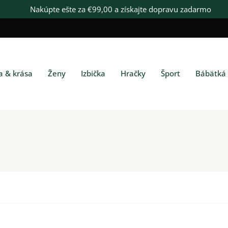
Nakúpte ešte za
€99,00
a získajte dopravu zadarmo
 & krása
Ženy
Izbička
Hračky
Šport
Bábätká