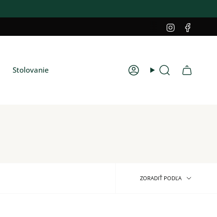
Instagram
Faceb
Stolovanie
Účet
Hľadať
Zoradiť
ZORADIŤ PODĽA
podľa