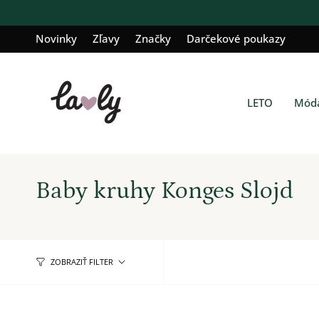
Prejsť
k
Novinky
Zľavy
Značky
Darčekové poukazy
obsahu
LETO
Móda
Baby kruhy Konges Slojd
ZOBRAZIŤ FILTER