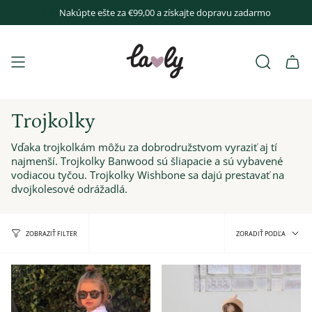
Prejsť
Nakúpte ešte za
€99,00
a získajte dopravu zadarmo
k
obsahu
Hľadať
Trojkolky
Vďaka
trojkolkám
môžu za dobrodružstvom vyraziť aj tí
najmenší. Trojkolky Banwood sú šliapacie a sú vybavené
vodiacou tyčou. Trojkolky Wishbone sa dajú prestavať na
dvojkolesové odrážadlá.
Zoradi
ZORADIŤ PODĽA
ZOBRAZIŤ FILTER
podľa